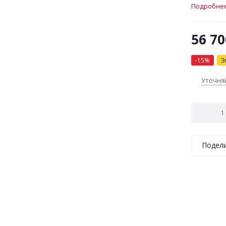
дисплей,
Подробне
56 70
-
15
%
Э
Уточня
Подел