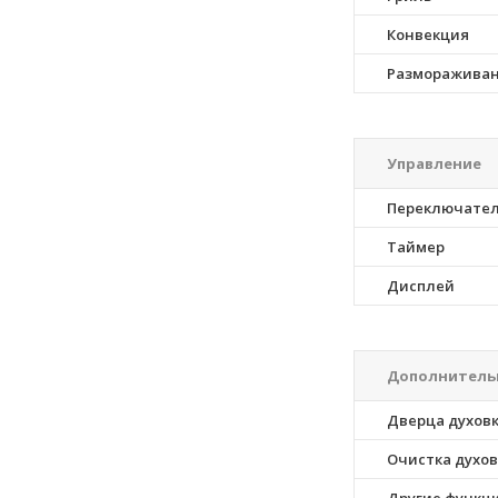
Конвекция
Разморажива
Управление
Переключате
Таймер
Дисплей
Дополнитель
Дверца духов
Очистка духо