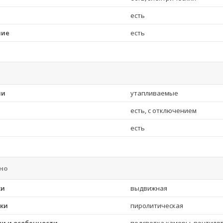
есть
ние
есть
ли
утапливаемые
есть, с отключением
есть
но
ки
выдвижная
вки
пиролитическая