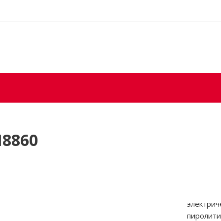
N8860
электриче
пиролити