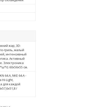
тор охлаждения
жний жар, 3D-
io-гриль, малый
цией, интенсивный
атика. Активный
ve. Электроника
ш*г): 60x56x55 см.
KN 64.A, NKE 64.A -
Hi-Light,
а для каждой
х57,6х51,8 /