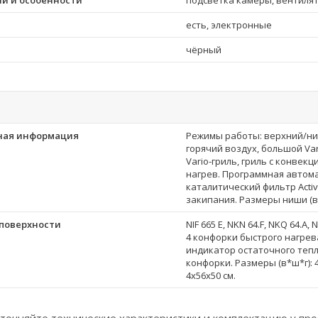
ии и особенности
подсветка камеры, вентиля
есть, электронные
чёрный
ная информация
Режимы работы: верхний/ни
горячий воздух, большой Var
Vario-гриль, гриль с конвек
нагрев. Программная автом
каталитический фильтр Acti
закипания. Размеры ниши (в*
поверхности
NIF 665 E, NKN 64.F, NKQ 64.A, N
4 конфорки быстрого нагрева 
индикатор остаточного тепл
конфорки. Размеры (в*ш*г): 4
4х56х50 см.