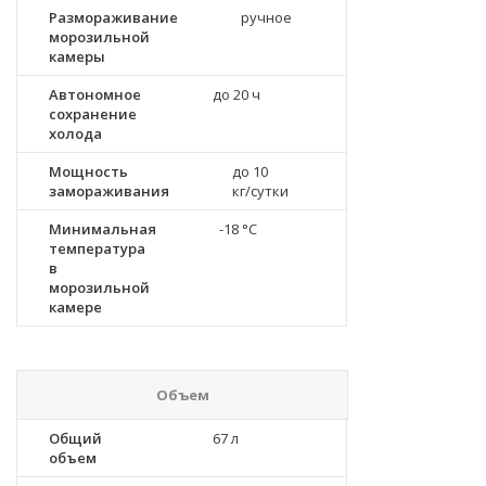
Размораживание
ручное
морозильной
камеры
Автономное
до 20 ч
сохранение
холода
Мощность
до 10
замораживания
кг/cутки
Минимальная
-18 °C
температура
в
морозильной
камере
Объем
Общий
67 л
объем