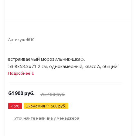
Артикул:
4610
встраиваемый морозильник-шкаф,
53.8x53.3x71.2 см, однокамерный, класс A, общий
объем 67 л
Подробнее
64 900
руб.
76 400
руб.
-
15
%
Экономия
11 500
руб.
Уточняйте наличие у менеджера