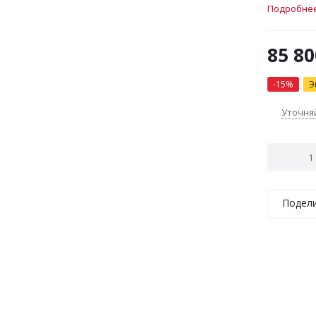
Подробне
85 80
-
15
%
Э
Уточня
Подел