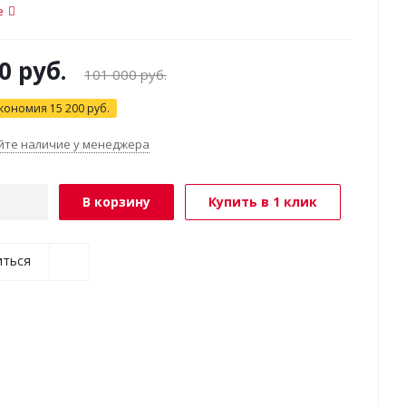
е
0
руб.
101 000
руб.
кономия
15 200
руб.
йте наличие у менеджера
В корзину
Купить в 1 клик
иться