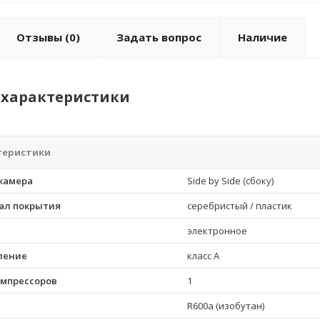
Отзывы
(0)
Задать вопрос
Наличие
характеристики
теристики
камера
Side by Side (сбоку)
иал покрытия
серебристый / пластик
электронное
ление
класс A
омпрессоров
1
R600a (изобутан)