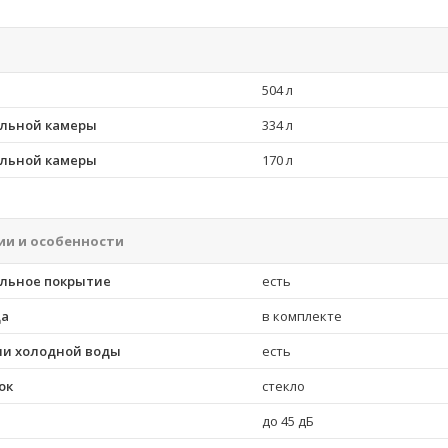
504 л
льной камеры
334 л
льной камеры
170 л
ии и особенности
льное покрытие
есть
да
в комплекте
чи холодной воды
есть
ок
стекло
до 45 дБ