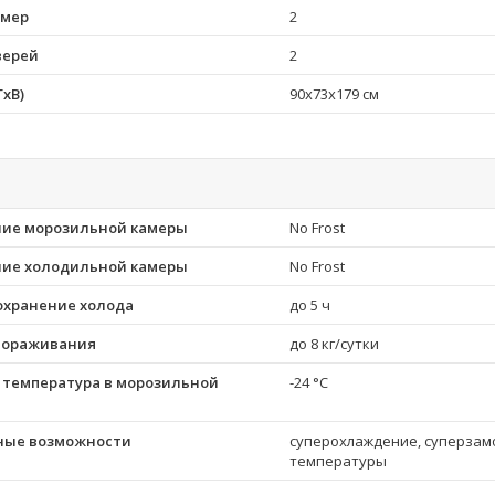
амер
2
верей
2
xВ)
90x73x179 см
ие морозильной камеры
No Frost
ие холодильной камеры
No Frost
охранение холода
до 5 ч
мораживания
до 8 кг/cутки
температура в морозильной
-24 °C
ные возможности
суперохлаждение, суперзам
температуры