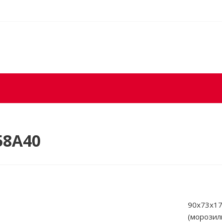
58A40
90x73x179
(морозил