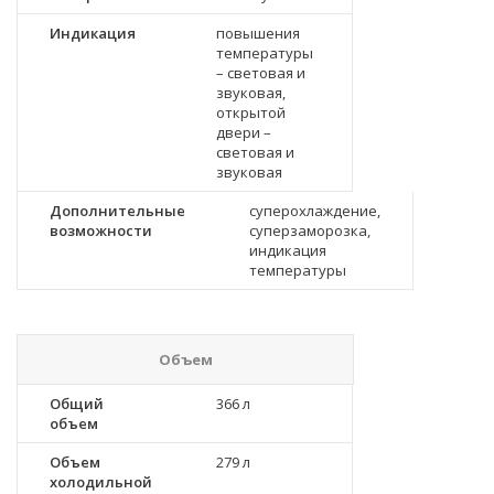
Индикация
повышения
температуры
– световая и
звуковая,
открытой
двери –
световая и
звуковая
Дополнительные
суперохлаждение,
возможности
суперзаморозка,
индикация
температуры
Объем
Общий
366 л
объем
Объем
279 л
холодильной