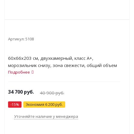
Артикул:
5108
60x66x203 см, двухкамерный, класс A+,
морозильник снизу, зона свежести, общий объем
366 л, No Frost
Подробнее
34 700
руб.
40 900
руб.
-
15
%
Экономия
6 200
руб.
Уточняйте наличие у менеджера