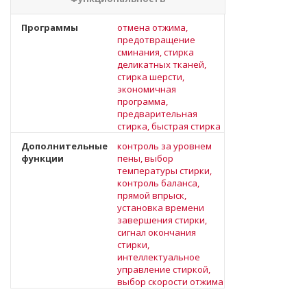
Программы
отмена отжима,
предотвращение
сминания, стирка
деликатных тканей,
стирка шерсти,
экономичная
программа,
предварительная
стирка, быстрая стирка
Дополнительные
контроль за уровнем
функции
пены, выбор
температуры стирки,
контроль баланса,
прямой впрыск,
установка времени
завершения стирки,
сигнал окончания
стирки,
интеллектуальное
управление стиркой,
выбор скорости отжима