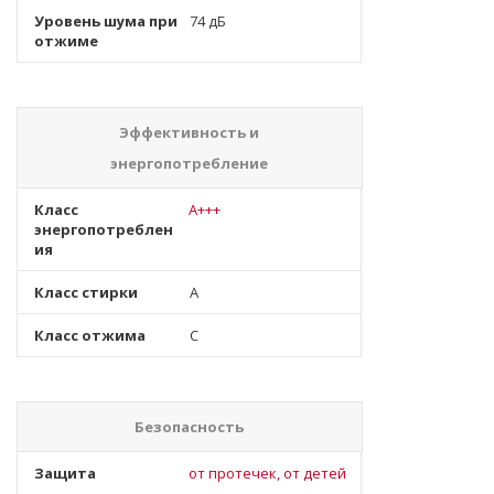
Уровень шума при
74 дБ
отжиме
Эффективность и
энергопотребление
Класс
A+++
энергопотреблен
ия
Класс стирки
A
Класс отжима
C
Безопасность
Защита
от протечек, от детей