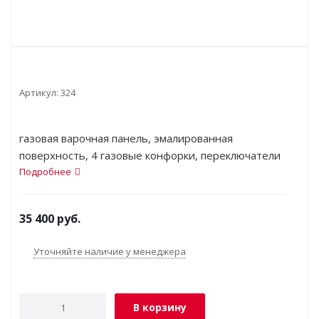
Артикул:
324
газовая варочная панель, эмалированная
поверхность, 4 газовые конфорки, переключатели
поворотные, электроподжиг, независимая
Подробнее
установка, габариты (ШхГ) 58x51 см
35 400
руб.
Уточняйте наличие у менеджера
В корзину