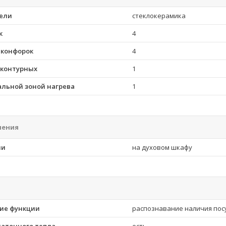
ели
стеклокерамика
к
4
 конфорок
4
хконтурных
1
альной зоной нагрева
1
ления
ли
на духовом шкафу
ие функции
распознавание наличия пос