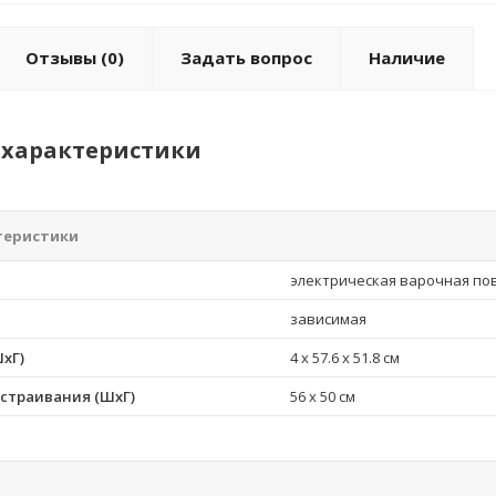
Отзывы
(0)
Задать вопрос
Наличие
характеристики
теристики
электрическая варочная по
зависимая
хГ)
4 x 57.6 x 51.8 см
страивания (ШхГ)
56 x 50 см