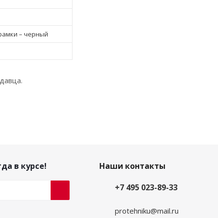
рамки – черный
давца.
да в курсе!
Наши контакты
+7 495 023-89-33
protehniku@mail.ru