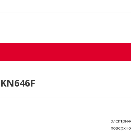
NKN646F
электрич
поверхно