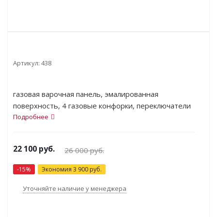
Артикул:
438
газовая варочная панель, эмалированная
поверхность, 4 газовые конфорки, переключатели
поворотные, электроподжиг, независимая
Подробнее
установка, габариты (ШхГ) 58x51 см
22 100
руб.
26 000
руб.
-
15
%
Экономия
3 900
руб.
Уточняйте наличие у менеджера