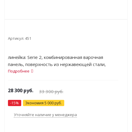
Артикул:
451
линейка: Serie 2, комбинированная варочная
панель, поверхность из нержавеющей стали,
переключатели поворотные, электроподжиг,
Подробнее
независимая установка, ШхГ: 58х51 см
28 300
руб.
33 300
руб.
-
15
%
Экономия
5 000
руб.
Уточняйте наличие у менеджера