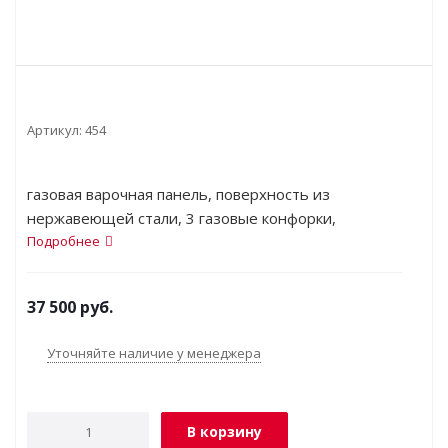
Артикул:
454
газовая варочная панель, поверхность из
нержавеющей стали, 3 газовые конфорки,
трехконтурная конфорка, переключатели
Подробнее
поворотные, электроподжиг, независимая
установка, габариты (ШхГ) 58.2x52 см
37 500
руб.
Уточняйте наличие у менеджера
В корзину