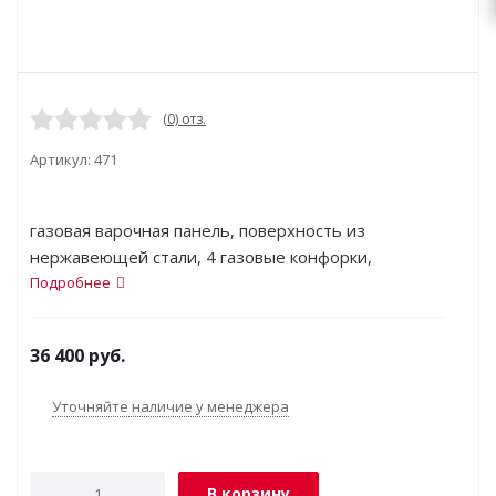
(0) отз.
Артикул:
471
газовая варочная панель, поверхность из
нержавеющей стали, 4 газовые конфорки,
переключатели поворотные, электроподжиг,
Подробнее
независимая установка, габариты (ШхГ)
58.2x51.2 см
36 400
руб.
Уточняйте наличие у менеджера
В корзину