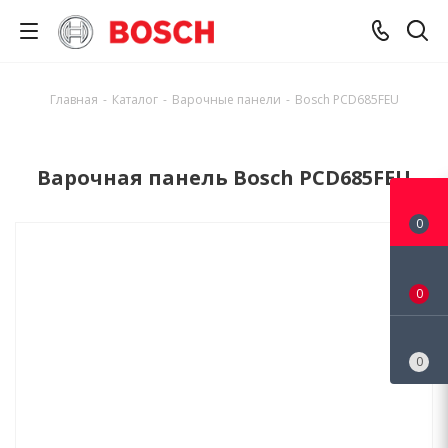
Главная
-
Каталог
-
Варочные панели
-
Bosch PCD685FEU
Варочная панель Bosch PCD685FEU
0
0
0