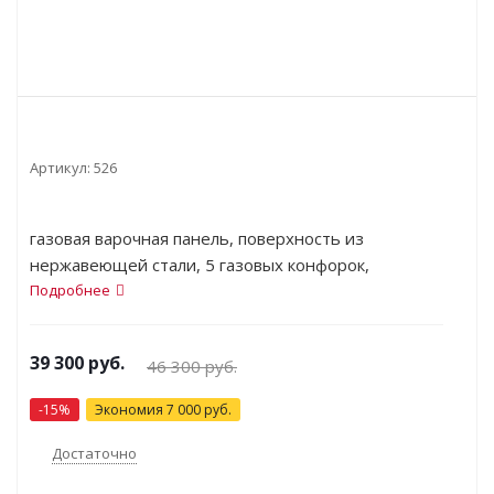
Артикул:
526
газовая варочная панель, поверхность из
нержавеющей стали, 5 газовых конфорок,
двухконтурная конфорка, переключатели
Подробнее
поворотные, электроподжиг, независимая
установка, габариты (ШхГ) 75x52 см
39 300
руб.
46 300
руб.
-
15
%
Экономия
7 000
руб.
Достаточно