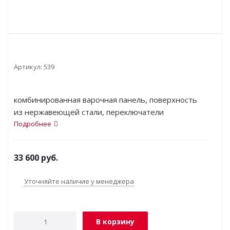
Артикул:
539
комбинированная варочная панель, поверхность
из нержавеющей стали, переключатели
поворотные, электроподжиг, независимая
Подробнее
установка, габариты (ШхГ) 58.2x52 см
33 600
руб.
Уточняйте наличие у менеджера
В корзину