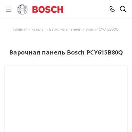
Главная
-
Каталог
-
Варочные панели
-
Bosch PCY615B80Q
Варочная панель Bosch PCY615B80Q