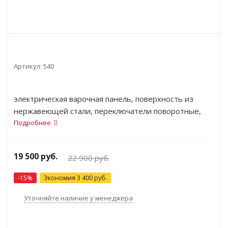
Артикул:
540
электрическая варочная панель, поверхность из
нержавеющей стали, переключатели поворотные,
независимая установка, габариты (ШхГ)
Подробнее
28.8x50.5 см
19 500
руб.
22 900
руб.
-
15
%
Экономия
3 400
руб.
Уточняйте наличие у менеджера