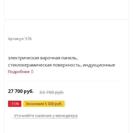
Артикул:
576
электрическая варочная панель,
стеклокерамическая поверхность, индукционные
конфорки, переключатели сенсорные, кнопочное,
Подробнее
защита от детей, индикатор остаточного тепла,
независимая установка, габариты (ШхГ)
27 700
руб.
32 700
руб.
59.2x52.2 см
-
15
%
Экономия
5 000
руб.
Уточняйте наличие у менеджера