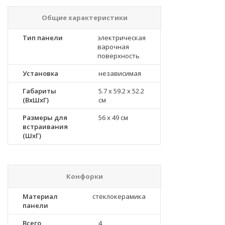
Общие характеристики
Тип панели
электрическая
варочная
поверхность
Установка
независимая
Габариты
5.7 x 59.2 x 52.2
(ВхШхГ)
см
Размеры для
56 x 49 см
встраивания
(ШхГ)
Конфорки
Материал
стеклокерамика
панели
Всего
4