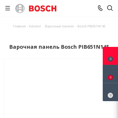
Главная
-
Каталог
-
Варочные панели
-
Bosch PIB651N14E
Варочная панель Bosch PIB651N14E
0
0
0