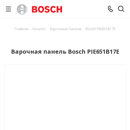
Главная
-
Каталог
-
Варочные панели
-
Bosch PIE651B17E
Варочная панель Bosch PIE651B17E