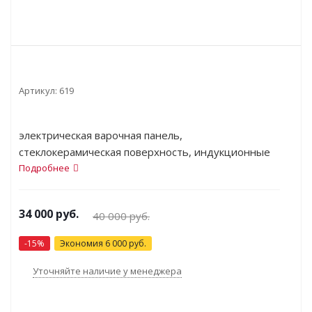
Артикул:
619
электрическая варочная панель,
стеклокерамическая поверхность, индукционные
конфорки, переключатели сенсорные, кнопочное,
Подробнее
защита от детей, индикатор остаточного тепла,
независимая установка, габариты (ШхГ)
34 000
руб.
40 000
руб.
59.2x52.2 см
-
15
%
Экономия
6 000
руб.
Уточняйте наличие у менеджера