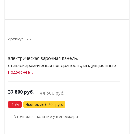
Артикул:
632
электрическая варочная панель,
стеклокерамическая поверхность, индукционные
конфорки, переключатели сенсорные, кнопочное
Подробнее
управление, защита от детей, индикатор
остаточного тепла, независимая установка,
37 800
руб.
44 500
руб.
габариты (ШхГ) 79.5x51.7 см
-
15
%
Экономия
6 700
руб.
Уточняйте наличие у менеджера