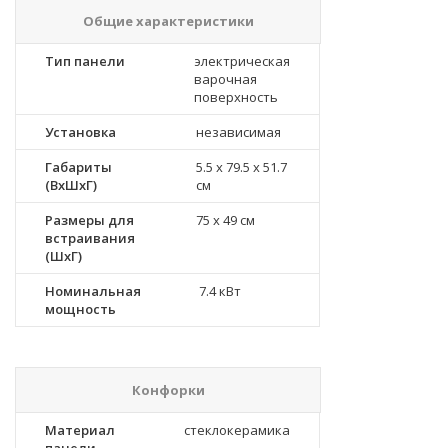
Общие характеристики
Тип панели
электрическая
варочная
поверхность
Установка
независимая
Габариты
5.5 x 79.5 x 51.7
(ВхШхГ)
см
Размеры для
75 x 49 см
встраивания
(ШхГ)
Номинальная
7.4 кВт
мощность
Конфорки
Материал
стеклокерамика