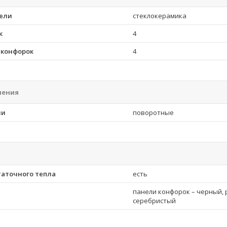
ели
стеклокерамика
к
4
 конфорок
4
ления
ли
поворотные
таточного тепла
есть
панели конфорок – черный, 
серебристый