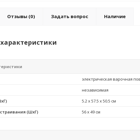
Отзывы
(0)
Задать вопрос
Наличие
характеристики
теристики
электрическая варочная по
независимая
хГ)
5.2 x 57.5 x 50.5 см
страивания (ШхГ)
56 x 49 см