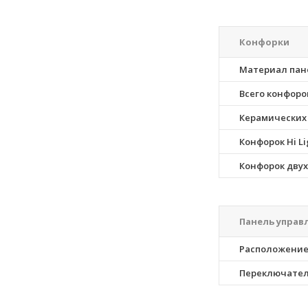
Конфорки
Материал пан
Всего конфоро
Керамических
Конфорок Hi Li
Конфорок дву
Панель управ
Расположение
Переключате