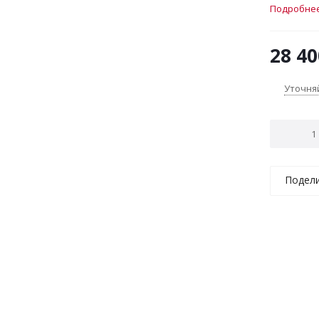
конфорка
Подробне
остаточн
30.6x52.7
28 40
Уточня
Подел