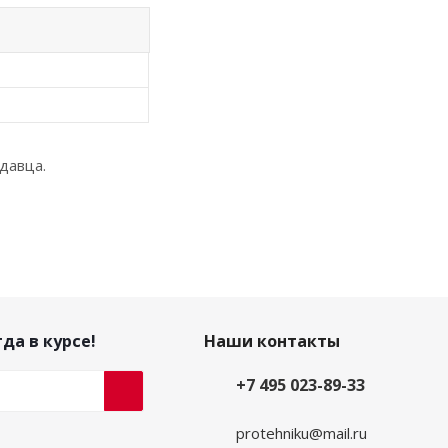
давца.
да в курсе!
Наши контакты
+7 495 023-89-33
protehniku@mail.ru