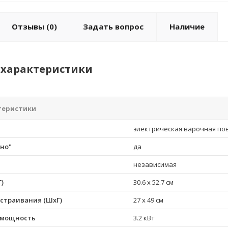
Отзывы
(0)
Задать вопрос
Наличие
характеристики
теристики
электрическая варочная по
но"
да
независимая
)
30.6 x 52.7 см
страивания (ШхГ)
27 x 49 см
 мощность
3.2 кВт