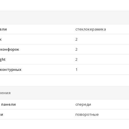
ели
стеклокерамика
к
2
 конфорок
2
ght
2
хконтурных
1
ления
 панели
спереди
ли
поворотные