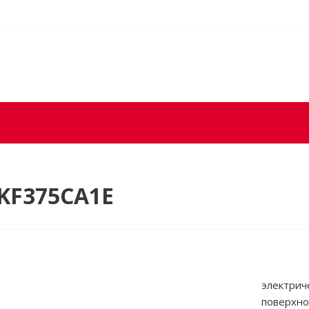
PKF375CA1E
электрич
поверхно