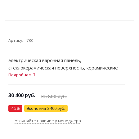
Артикул:
783
электрическая варочная панель,
стеклокерамическая поверхность, керамические
конфорки, двухконтурная конфорка,
Подробнее
переключатели сенсорные, защита от детей,
индикатор остаточного тепла, независимая
30 400
руб.
35 800
руб.
установка, габариты (ШхГ) 59.2x52.2 см
-
15
%
Экономия
5 400
руб.
Уточняйте наличие у менеджера