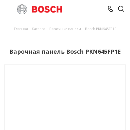
Главная
-
Каталог
-
Варочные панели
-
Bosch PKN645FP1E
Варочная панель Bosch PKN645FP1E