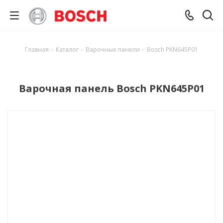
Главная
-
Каталог
-
Варочные панели
-
Bosch PKN645P01
Варочная панель Bosch PKN645P01