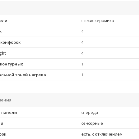
ели
стеклокерамика
к
4
 конфорок
4
ght
4
хконтурных
1
альной зоной нагрева
1
ления
 панели
спереди
ли
сенсорные
рок
есть, с отключением