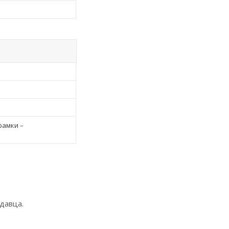
рамки –
давца.