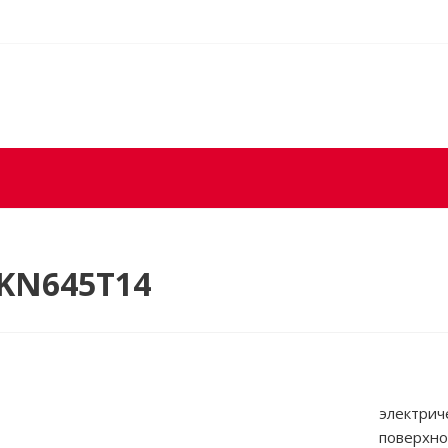
PKN645T14
электрич
поверхно