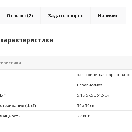
Отзывы
(2)
Задать вопрос
Наличие
характеристики
теристики
электрическая варочная по
независимая
хГ)
5.1 x 57.5 x 51.5 см
страивания (ШхГ)
56 x 50 см
 мощность
7.2 кВт