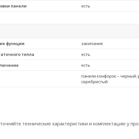
ровки панели
есть
ие функции
закипание
таточного тепла
есть
ключение
есть
панели конфорок – черный; 
серебристый
точняйте технические характеристики и комплектацию у про