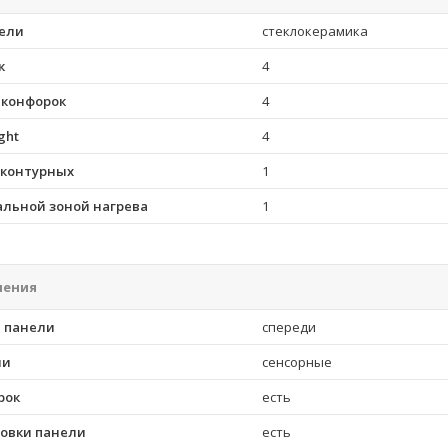
ели
стеклокерамика
к
4
 конфорок
4
ght
4
хконтурных
1
альной зоной нагрева
1
ления
 панели
спереди
ли
сенсорные
рок
есть
ровки панели
есть