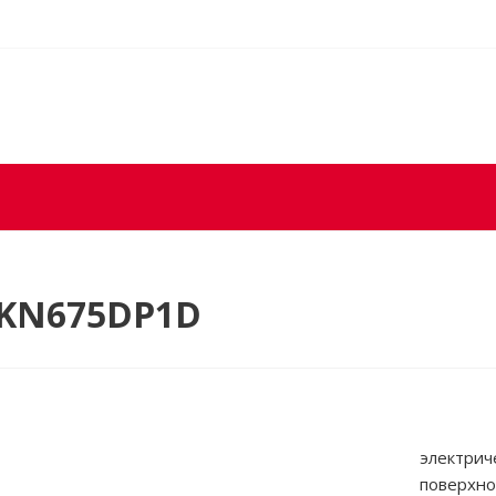
PKN675DP1D
электрич
поверхно