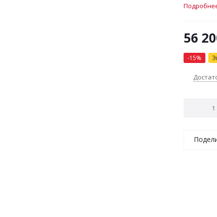
конфорка
Подробне
переключ
остаточн
56 20
60.6x52.7
-
15
%
Э
Достат
Подел