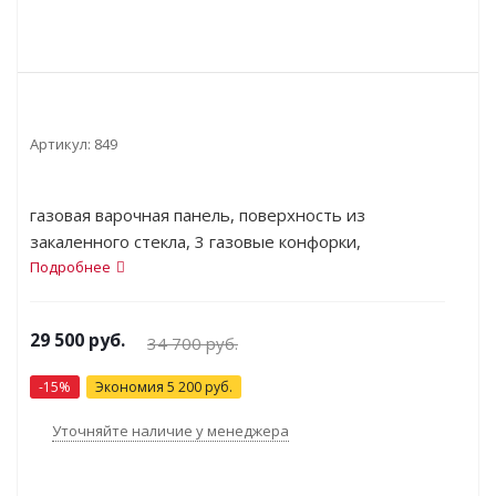
Артикул:
849
газовая варочная панель, поверхность из
закаленного стекла, 3 газовые конфорки,
двухконтурная конфорка, переключатели
Подробнее
поворотные, электроподжиг, независимая
установка, габариты (ШхГ) 59x52 см
29 500
руб.
34 700
руб.
-
15
%
Экономия
5 200
руб.
Уточняйте наличие у менеджера