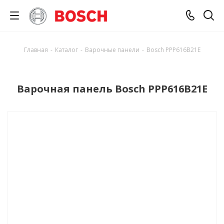
Главная
-
Каталог
-
Варочные панели
-
Bosch PPP616B21E
Варочная панель Bosch PPP616B21E