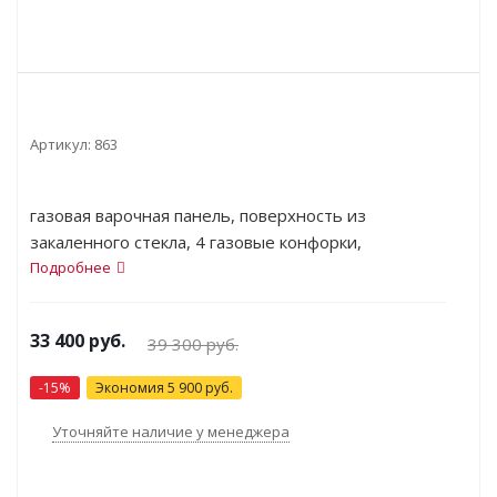
Артикул:
863
газовая варочная панель, поверхность из
закаленного стекла, 4 газовые конфорки,
переключатели поворотные, электроподжиг,
Подробнее
независимая установка, габариты (ШхГ) 59x52 см
33 400
руб.
39 300
руб.
-
15
%
Экономия
5 900
руб.
Уточняйте наличие у менеджера