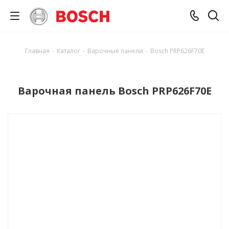
Главная
-
Каталог
-
Варочные панели
-
Bosch PRP626F70E
Варочная панель Bosch PRP626F70E