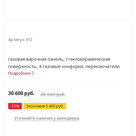
Артикул:
912
газовая варочная панель, стеклокерамическая
поверхность, 4 газовые конфорки, переключатели
поворотные, электроподжиг, защита от детей,
Подробнее
индикатор остаточного тепла, независимая
установка, габариты (ШхГ) 60.6x53 см
30 600
руб.
36 000
руб.
-
15
%
Экономия
5 400
руб.
Уточняйте наличие у менеджера