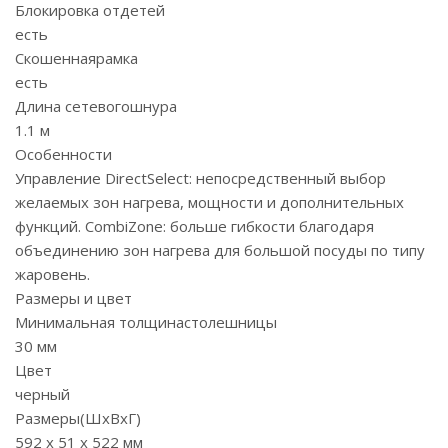
Блокировка отдетей
есть
Скошеннаярамка
есть
Длина сетевогошнура
1.1 м
Особенности
Управление DirectSelect: непосредственный выбор
желаемых зон нагрева, мощности и дополнительных
функций. CombiZone: больше гибкости благодаря
объединению зон нагрева для большой посуды по типу
жаровень.
Размеры и цвет
Минимальная толщинастолешницы
30 мм
Цвет
черный
Размеры(ШхВхГ)
592 х 51 х 522 мм