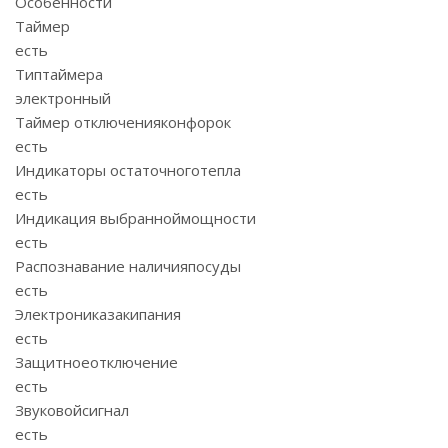
Особенности
Таймер
есть
Типтаймера
электронный
Таймер отключенияконфорок
есть
Индикаторы остаточноготепла
есть
Индикация выбранноймощности
есть
Распознавание наличияпосуды
есть
Электрониказакипания
есть
Защитноеотключение
есть
Звуковойсигнал
есть