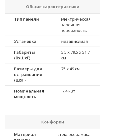
Общие характеристики
Тип панели
электрическая
варочная
поверхность
Установка
независимая
Габариты
5.5 x 79.5 x 51.7
(ВхШхГ)
см
Размеры для
75 x 49 см
встраивания
(ШхГ)
Номинальная
7.4 кВт
мощность
Конфорки
Материал
стеклокерамика