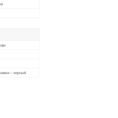
ем
уды
рамки – черный