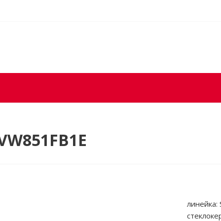
PVW851FB1E
линейка: 
стеклоке