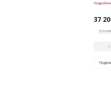
конфорка
Подробне
сенсорны
индикато
37 20
80.20х52.
Уточня
Подел