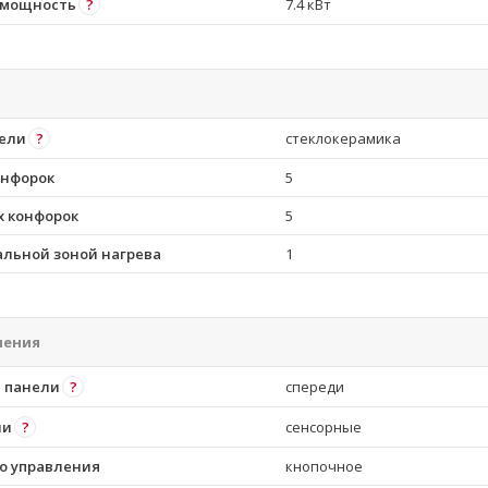
 мощность
?
7.4 кВт
ели
?
стеклокерамика
онфорок
5
 конфорок
5
альной зоной нагрева
1
ления
 панели
?
спереди
ли
?
сенсорные
о управления
кнопочное