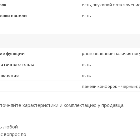
рок
есть, звуковой с отключени
ровки панели
есть
ие функции
распознавание наличия пос
таточного тепла
есть
ключение
есть
панели конфорок – черный; 
точняйте характеристики и комплектацию у продавца.
ь любой
с вопрос по