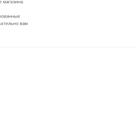
е магазина.
рованные
зательно вам