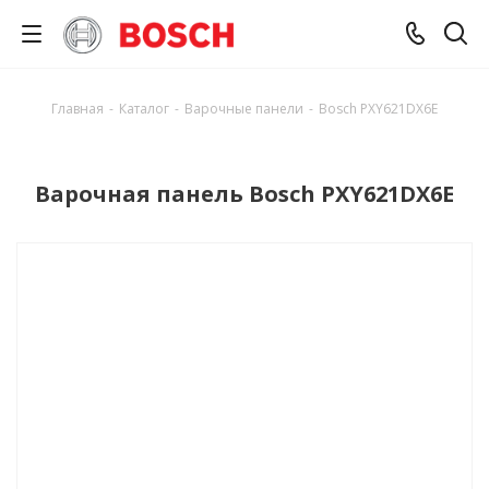
Главная
-
Каталог
-
Варочные панели
-
Bosch PXY621DX6E
Варочная панель Bosch PXY621DX6E