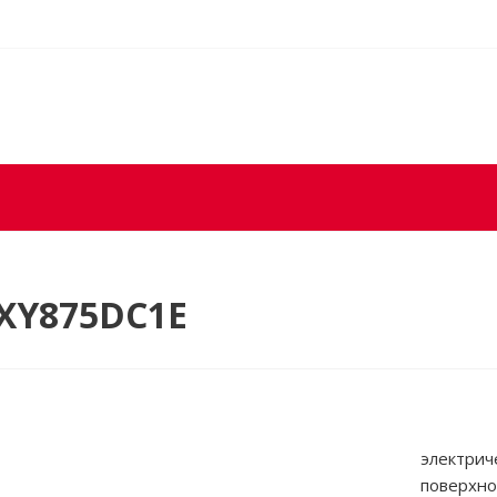
PXY875DC1E
электрич
поверхно