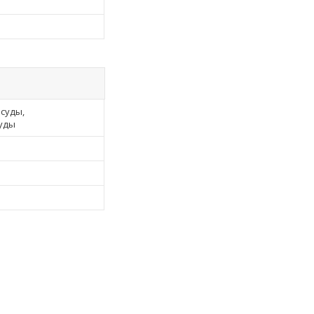
суды,
уды