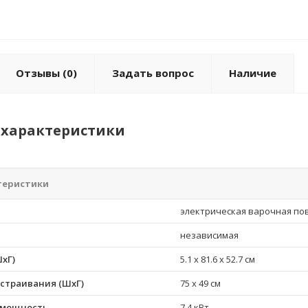
Отзывы
(0)
Задать вопрос
Наличие
характеристики
теристики
электрическая варочная по
независимая
хГ)
5.1 x 81.6 x 52.7 см
страивания (ШхГ)
75 x 49 см
 мощность
7.4 кВт