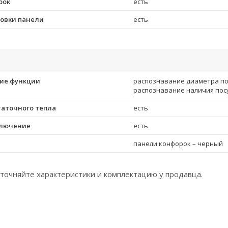
рок
есть
ровки панели
есть
ие функции
распознавание диаметра по
распознавание наличия пос
таточного тепла
есть
ключение
есть
панели конфорок – черный
точняйте характеристики и комплектацию у продавца.