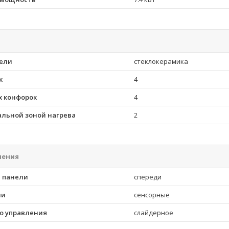
ели
стеклокерамика
к
4
 конфорок
4
альной зоной нагрева
2
ления
 панели
спереди
ли
сенсорные
о управления
слайдерное