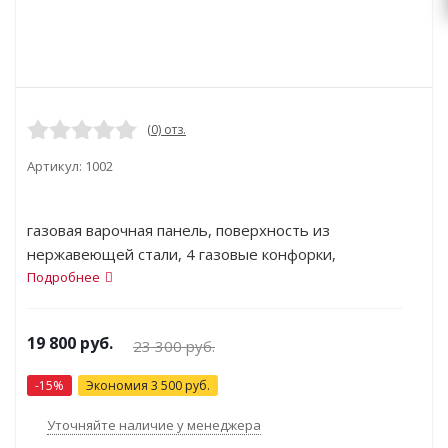
(0) отз.
Артикул:
1002
газовая варочная панель, поверхность из
нержавеющей стали, 4 газовые конфорки,
переключатели поворотные, электроподжиг,
Подробнее
независимая установка, габариты (ШхГ) 58x51 см
19 800
руб.
23 300
руб.
-
15
%
Экономия
3 500
руб.
Уточняйте наличие у менеджера