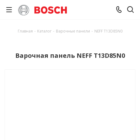
Главная
-
Каталог
-
Варочные панели
-
NEFF T13D85N0
Варочная панель NEFF T13D85N0