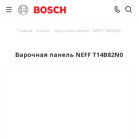
Главная
-
Каталог
-
Варочные панели
-
NEFF T14B82N0
Варочная панель NEFF T14B82N0