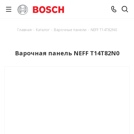
Главная
-
Каталог
-
Варочные панели
-
NEFF T14T82N0
Варочная панель NEFF T14T82N0