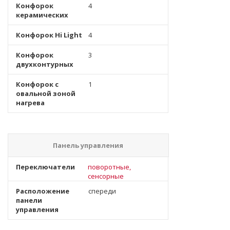
Конфорок
4
керамических
Конфорок Hi Light
4
Конфорок
3
двухконтурных
Конфорок с
1
овальной зоной
нагрева
Панель управления
Переключатели
поворотные,
сенсорные
Расположение
спереди
панели
управления