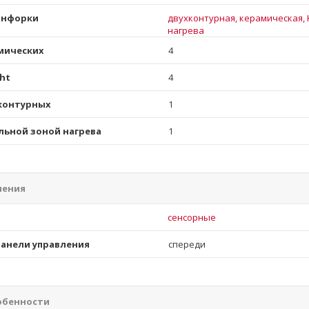
онфорки
двухконтурная, керамическая, H
нагрева
мических
4
ht
4
контурных
1
льной зоной нагрева
1
ления
и
сенсорные
анели управления
спереди
обенности