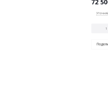
72 50
Уточня
Подел