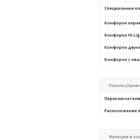
Специальные к
Конфорок кера
Конфорок Hi Lig
Конфорок двух
Конфорок с ова
Панель управ
Переключател
Расположение п
Функции и ос