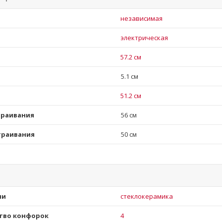
независимая
электрическая
57.2 см
5.1 см
51.2 см
траивания
56 см
траивания
50 см
ли
стеклокерамика
тво конфорок
4