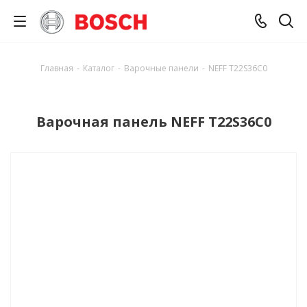
Главная
-
Каталог
-
Варочные панели
-
NEFF T22S36C0
Варочная панель NEFF T22S36C0