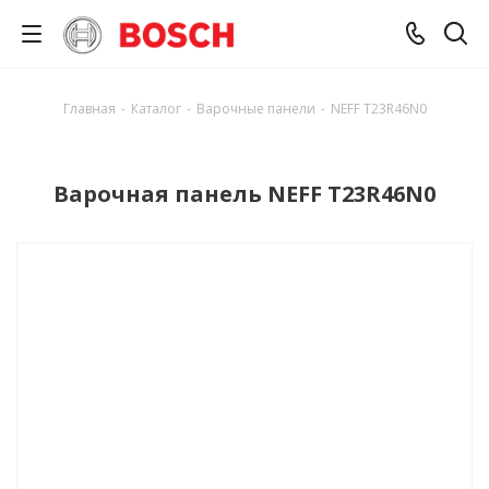
Главная
-
Каталог
-
Варочные панели
-
NEFF T23R46N0
Варочная панель NEFF T23R46N0