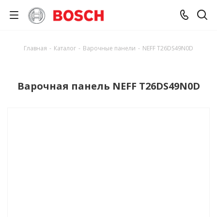
Главная
-
Каталог
-
Варочные панели
-
NEFF T26DS49N0D
Варочная панель NEFF T26DS49N0D