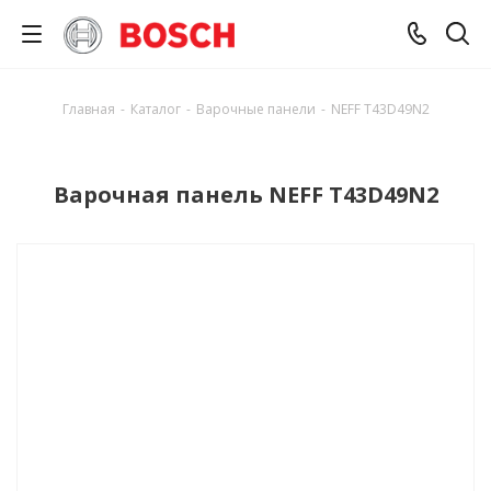
Главная
-
Каталог
-
Варочные панели
-
NEFF T43D49N2
Варочная панель NEFF T43D49N2