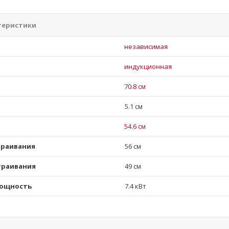
теристики
независимая
индукционная
70.8 см
5.1 см
54.6 см
траивания
56 см
траивания
49 см
мощность
7.4 кВт