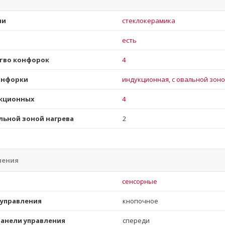
ли
стеклокерамика
есть
тво конфорок
4
онфорки
индукционная, с овальной зон
кционных
4
льной зоной нагрева
2
ления
и
сенсорные
 управления
кнопочное
анели управления
спереди