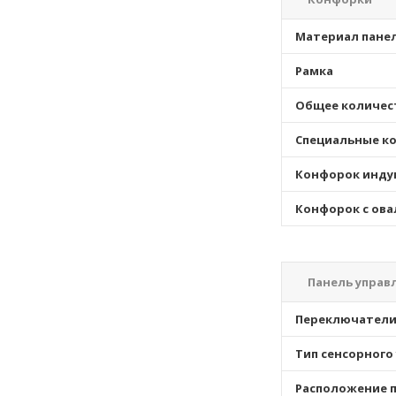
Материал пане
Рамка
Общее количес
Специальные к
Конфорок инду
Конфорок с ова
Панель управ
Переключател
Тип сенсорного
Расположение п