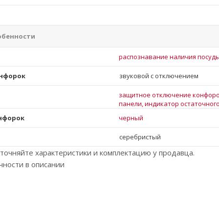
обенности
распознавание наличия посуды
онфорок
звуковой с отключением
защитное отключение конфоро
панели, индикатор остаточног
онфорок
черный
серебристый
точняйте характеристики и комплектацию у продавца.
чности в описании