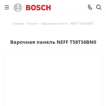
Главная
-
Каталог
-
Варочные панели
-
NEFF T58TS6BN0
Варочная панель NEFF T58TS6BN0