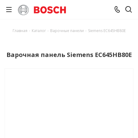
Главная
-
Каталог
-
Варочные панели
-
Siemens EC645HB80E
Варочная панель Siemens EC645HB80E