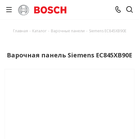
Главная
-
Каталог
-
Варочные панели
-
Siemens EC845XB90E
Варочная панель Siemens EC845XB90E