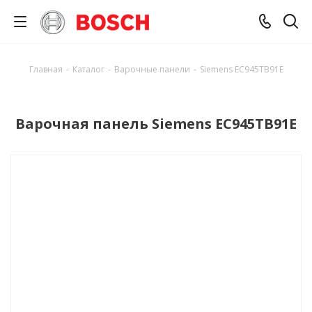
Главная
-
Каталог
-
Варочные панели
-
Siemens EC945TB91E
Варочная панель Siemens EC945TB91E