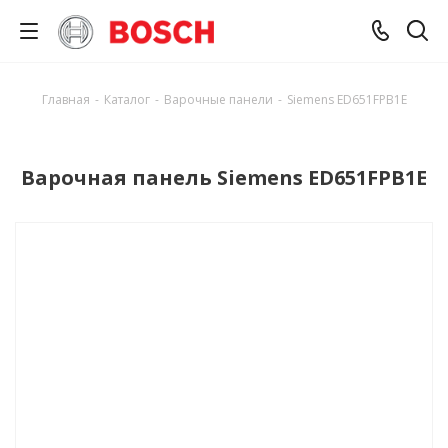
Главная
-
Каталог
-
Варочные панели
-
Siemens ED651FPB1E
Варочная панель Siemens ED651FPB1E