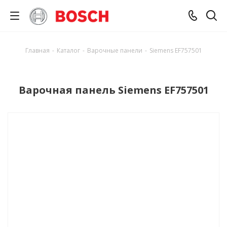
Главная
-
Каталог
-
Варочные панели
-
Siemens EF757501
Варочная панель Siemens EF757501