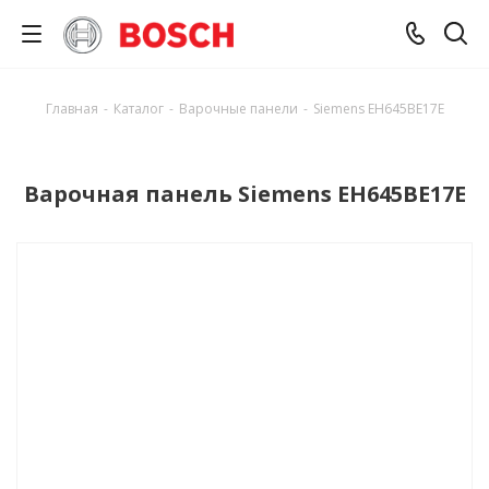
Главная
-
Каталог
-
Варочные панели
-
Siemens EH645BE17E
Варочная панель Siemens EH645BE17E